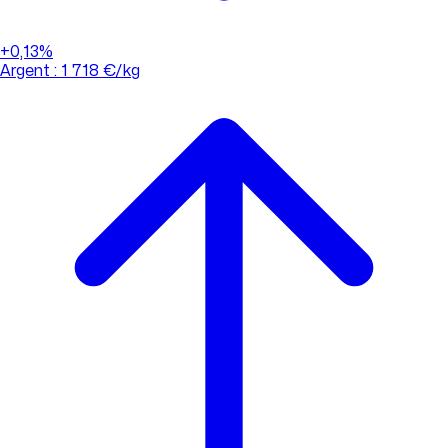
+0,13%
Argent : 1 718 €/kg
01 88 33 62 21
(appel non surtaxé)
Consulter l'évolution des cours