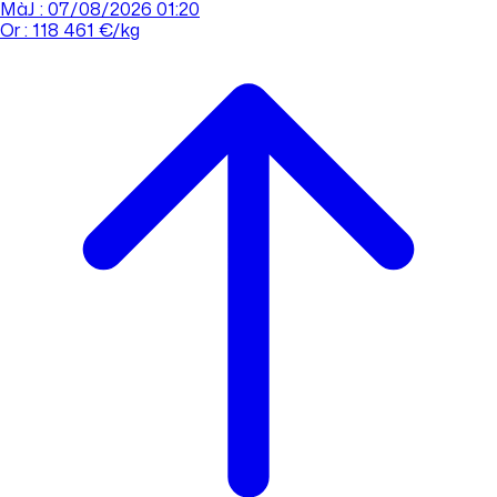
MàJ : 07/08/2026 01:20
Or : 118 461 €/kg
Cours de l'or
Acheter
Vendre
Agences
Tout savoir sur l'or
Prendre rdv
Se connecter
Prendre RDV