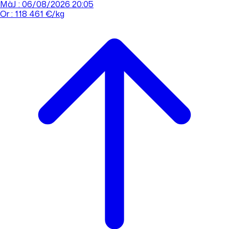
MàJ : 06/08/2026 20:05
Or : 118 461 €/kg
Cours de l'or
Acheter
Vendre
Agences
Tout savoir sur l'or
Prendre rdv
Se connecter
Prendre RDV