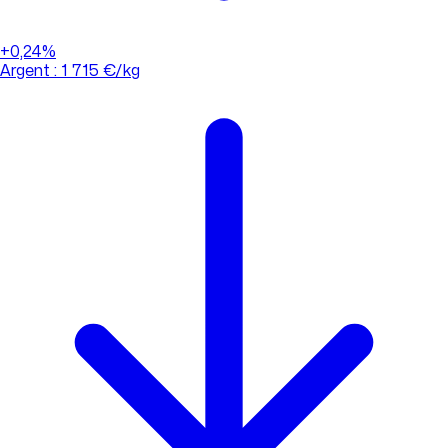
+0,24%
Argent : 1 715 €/kg
01 88 33 62 21
(appel non surtaxé)
Consulter l'évolution des cours