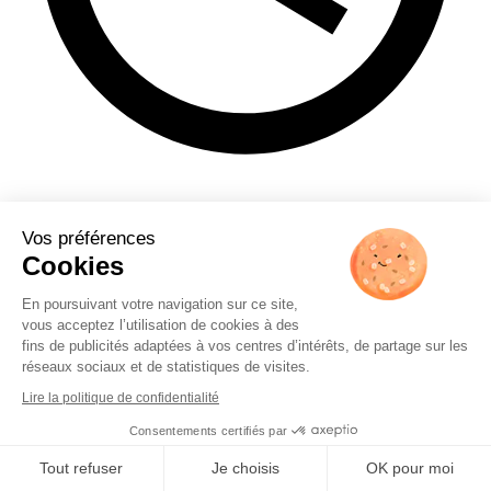
1 min
Vos préférences
Les clients sont de plus en plus nombreux à revendre des objets en or
Cookies
ou à investir. C’est ce que nous explique Laetitia Rostaing de l'agence
Or en cash à Bourgoin-Jallieu.
En poursuivant votre navigation sur ce site,
Lire l'article
vous acceptez l’utilisation de cookies à des
fins de publicités adaptées à vos centres d’intérêts, de partage sur les
réseaux sociaux et de statistiques de visites.
Lire la politique de confidentialité
Consentements certifiés par
Tout refuser
Je choisis
OK pour moi