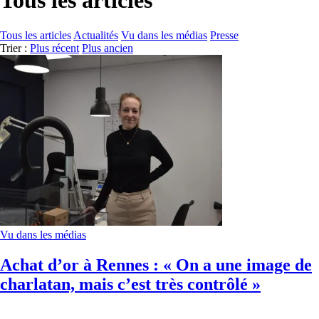
Tous les articles
Tous les articles
Actualités
Vu dans les médias
Presse
Trier :
Plus récent
Plus ancien
Vu dans les médias
Achat d’or à Rennes : « On a une image de
charlatan, mais c’est très contrôlé »