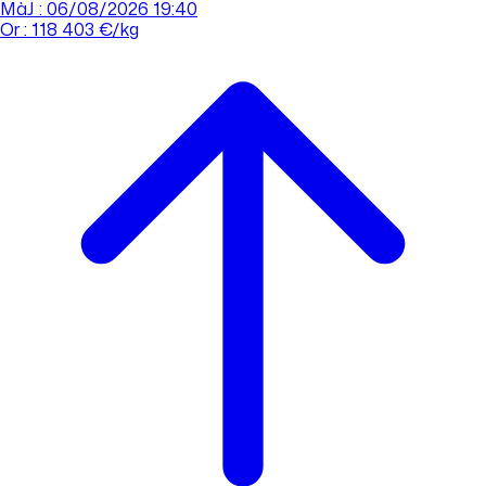
MàJ : 06/08/2026 19:40
Or : 118 403 €/kg
Cours de l'or
Acheter
Vendre
Agences
Tout savoir sur l'or
Prendre rdv
Se connecter
Prendre RDV