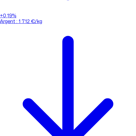
+0,19%
Argent : 1 712 €/kg
01 88 33 62 21
(appel non surtaxé)
Consulter l'évolution des cours