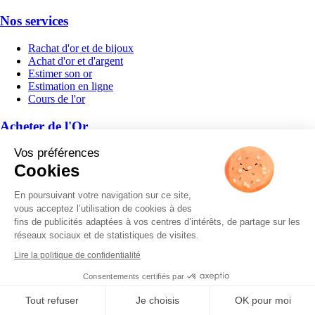
Nos services
Rachat d'or et de bijoux
Achat d'or et d'argent
Estimer son or
Estimation en ligne
Cours de l'or
Acheter de l'Or
Vos préférences
Acheter de l'or d'investissement
Épargne en or
Cookies
4 raisons d'investir dans l'or
Pièces et lingots
En poursuivant votre navigation sur ce site,
Fiscalité de l'or
vous acceptez l’utilisation de cookies à des
Avantages Or en Cash
fins de publicités adaptées à vos centres d’intérêts, de partage sur les
réseaux sociaux et de statistiques de visites.
Travailler avec nous
Lire la politique de confidentialité
Recrutement
Consentements certifiés par
Espace presse
Tout refuser
Je choisis
OK pour moi
À propos d'Or en Cash