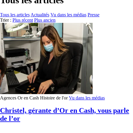
Tous les articles
Tous les articles
Actualités
Vu dans les médias
Presse
Trier :
Plus récent
Plus ancien
Agences Or en Cash
Histoire de l'or
Vu dans les médias
Christel, gérante d’Or en Cash, vous parle
de l’or