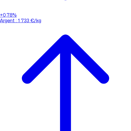
+0,78%
Argent : 1 733 €/kg
01 88 33 62 21
(appel non surtaxé)
Consulter l'évolution des cours