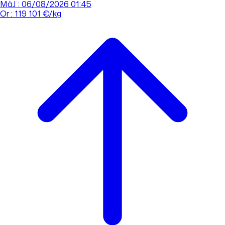
MàJ : 06/08/2026 01:45
Or : 119 101 €/kg
Cours de l'or
Acheter
Vendre
Agences
Tout savoir sur l'or
Prendre rdv
Se connecter
Prendre RDV