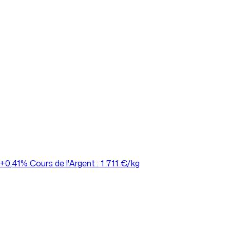
Estimation de votre or
L’estimation est une étape essentielle pour connaître la valeur réelle de
vos objets en or, en argent ou en autres métaux précieux. Chez Or en
Cash, elle est réalisée gratuitement, sans engagement et en toute
transparence, sur la base du cours du jour et d’une analyse précise de
vos biens par nos experts.
+0,41%
Cours de l'Argent : 1 711 €/kg