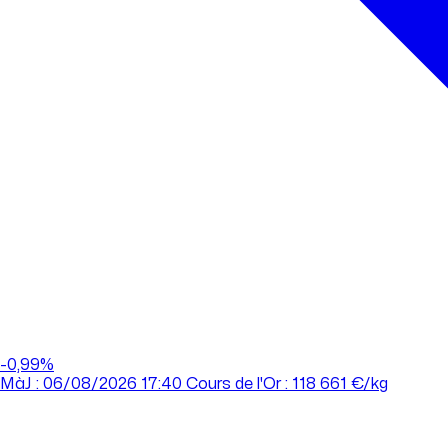
01 88 33 62 21
(appel non surtaxé)
Acheter
Vendre
Agences
-0,99%
Tout savoir sur l'or
MàJ : 06/08/2026 17:40
Cours de l'Or : 118 661 €/kg