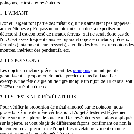
poinçons, le test aux révélateurs.
1. L'AIMANT
L'or et l'argent font partie des métaux qui ne s'aimantent pas (appelés «
amagnétiques »). En passant un aimant sur l'objet à expertiser on
détecte si il est composé de métaux ferreux, qui ne serait donc pas de
l'or. C'est assez fréquent dans les bijoux et objets en métaux précieux :
fermoirs (notamment leurs ressorts), aiguille des broches, remontoir des
montres, intérieur des pendentifs, etc.
2. LES POINÇONS
Les objets en métaux précieux ont des
poinçons
qui indiquent et
garantissent la proportion de métal précieux dans l'alliage. Par
exemple, une tête d'aigle ou de tigre indique un bijou de 18 carats, soit
750‰ de métal précieux.
3. LES TESTS AUX RÉVÉLATEURS
Pour vérifier la proportion de métal annoncé par le poinçon, nous
procédons à une dernière vérification. L'objet à tester est légèrement
frotté sur une « pierre de touche ». Des révélateurs sont alors appliqués
sur la pierre, et vont réagir de différentes façons, confirmant ou non la
teneur en métal précieux de l'objet. Les révélateurs varient selon le
carat à tester et le type de métal à tester.