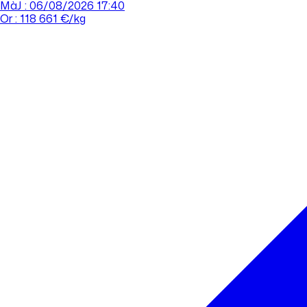
MàJ : 06/08/2026 17:40
Or : 118 661 €/kg
Cours de l'or
Acheter
Vendre
Agences
Tout savoir sur l'or
Prendre rdv
Se connecter
Prendre RDV