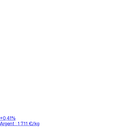
MàJ : 06/08/2026 17:40
Cours de l'Or : 118 661 €/kg
+0,41%
Argent : 1 711 €/kg