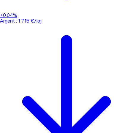
+0,04%
Argent : 1 715 €/kg
01 88 33 62 21
(appel non surtaxé)
Consulter l'évolution des cours