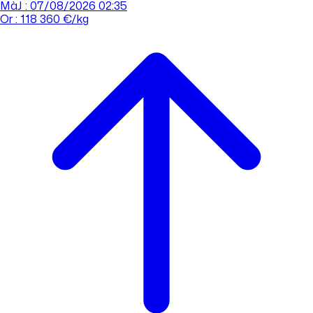
MàJ : 07/08/2026 02:35
Or : 118 360 €/kg
Cours de l'or
Acheter
Vendre
Agences
Tout savoir sur l'or
Prendre rdv
Se connecter
Prendre RDV