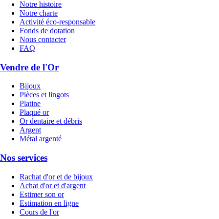
Notre histoire
Notre charte
Activité éco-responsable
Fonds de dotation
Nous contacter
FAQ
Vendre de l'Or
Bijoux
Pièces et lingots
Platine
Plaqué or
Or dentaire et débris
Argent
Métal argenté
Nos services
Rachat d'or et de bijoux
Achat d'or et d'argent
Estimer son or
Estimation en ligne
Cours de l'or