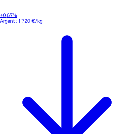
+0,67%
Argent : 1 720 €/kg
01 88 33 62 21
(appel non surtaxé)
Consulter l'évolution des cours