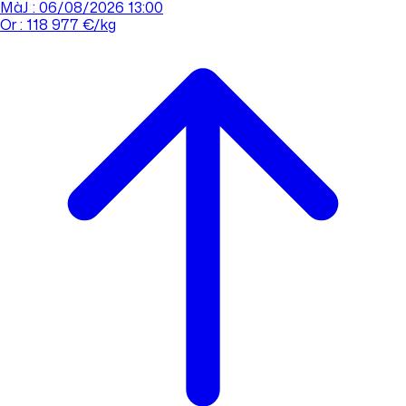
MàJ : 06/08/2026 13:00
Or : 118 977 €/kg
Cours de l'or
Acheter
Vendre
Agences
Tout savoir sur l'or
Prendre rdv
Se connecter
Prendre RDV