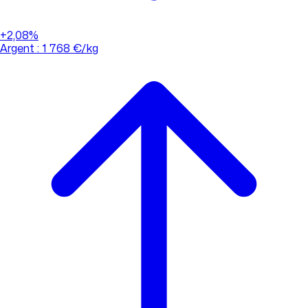
+2,08%
Argent : 1 768 €/kg
01 88 33 62 21
(appel non surtaxé)
Consulter l'évolution des cours