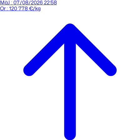
MàJ : 07/08/2026 22:58
Or : 120 778 €/kg
Cours de l'or
Acheter
Vendre
Agences
Tout savoir sur l'or
Prendre rdv
Se connecter
Prendre RDV