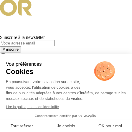
S'inscrire à la newsletter
M'inscrire
J'accepte de recevoir des communications commerciales par e-mail
et j'ai pris connaissance de la
politique de confidentialité
.
Vos préférences
Cookies
À propos d'Or en Cash
En poursuivant votre navigation sur ce site,
Nos valeurs
vous acceptez l’utilisation de cookies à des
Notre histoire
fins de publicités adaptées à vos centres d’intérêts, de partage sur les
Notre charte
réseaux sociaux et de statistiques de visites.
Activité éco-responsable
Fonds de dotation
Lire la politique de confidentialité
Nous contacter
FAQ
Consentements certifiés par
Tout refuser
Je choisis
OK pour moi
Vendre de l'Or