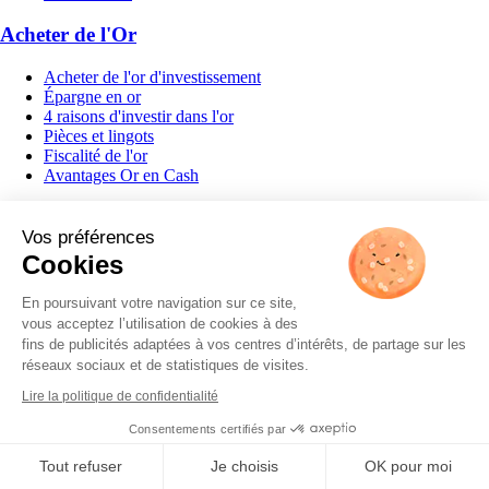
Acheter de l'Or
Acheter de l'or d'investissement
Épargne en or
4 raisons d'investir dans l'or
Pièces et lingots
Fiscalité de l'or
Avantages Or en Cash
Travailler avec nous
Vos préférences
Cookies
Recrutement
Espace presse
En poursuivant votre navigation sur ce site,
À propos d'Or en Cash
vous acceptez l’utilisation de cookies à des
fins de publicités adaptées à vos centres d’intérêts, de partage sur les
Nos valeurs
réseaux sociaux et de statistiques de visites.
Notre histoire
Lire la politique de confidentialité
Notre charte
Activité éco-responsable
Consentements certifiés par
Fonds de dotation
Nous contacter
Tout refuser
Je choisis
OK pour moi
FAQ