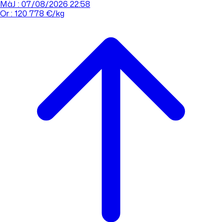
MàJ : 07/08/2026 22:58
Or : 120 778 €/kg
Cours de l'or
Acheter
Vendre
Agences
Tout savoir sur l'or
Prendre rdv
Se connecter
Prendre RDV