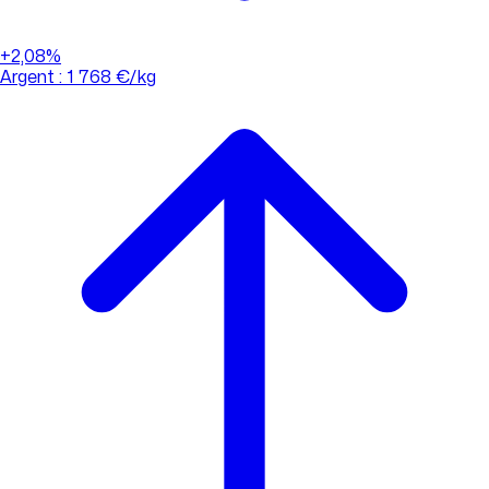
+2,08%
Argent : 1 768 €/kg
01 88 33 62 21
(appel non surtaxé)
Consulter l'évolution des cours