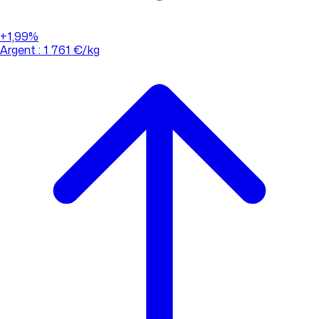
+1,99%
Argent : 1 761 €/kg
01 88 33 62 21
(appel non surtaxé)
Consulter l'évolution des cours