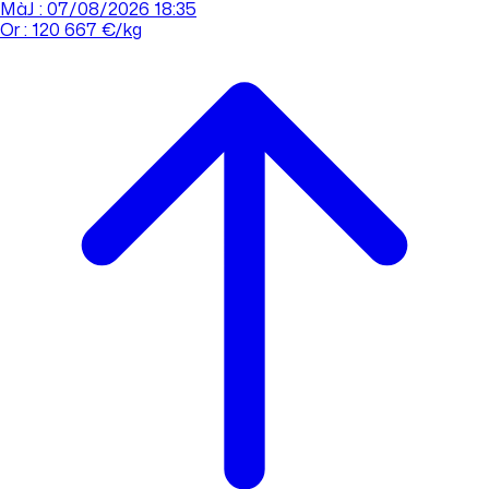
MàJ : 07/08/2026 18:35
Or : 120 667 €/kg
Cours de l'or
Acheter
Vendre
Agences
Tout savoir sur l'or
Prendre rdv
Se connecter
Prendre RDV