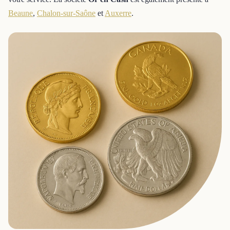
Beaune
,
Chalon-sur-Saône
et
Auxerre
.