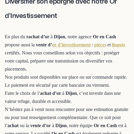
Diversifier son épargne avec notre Or
d’Investissement
En plus du
rachat d’or
à
Dijon
, notre agence
Or en Cash
propose aussi la
vente d’
or d’investissement
:
pièces
et
lingots
certifiés. Nous vous conseillons selon vos objectifs : protéger
votre capital, préparer une transmission ou diversifier vos
placements.
Nos produits sont disponibles sur place ou sur commande rapide.
Le paiement est sécurisé par carte bancaire ou virement.
Faire le choix de l’
achat d’or
à
Dijon
, c’est investir dans une
valeur refuge, durable et accessible.
N’hésitez pas à venir nous rencontrer pour une estimation gratuite
ou pour tout renseignement complémentaire. Que ce soit pour
l’
achat
ou la
vente d’or
à
Dijon
, notre équipe
Or en Cash
est à
votre service. La société
Or en Cash
est également présente à