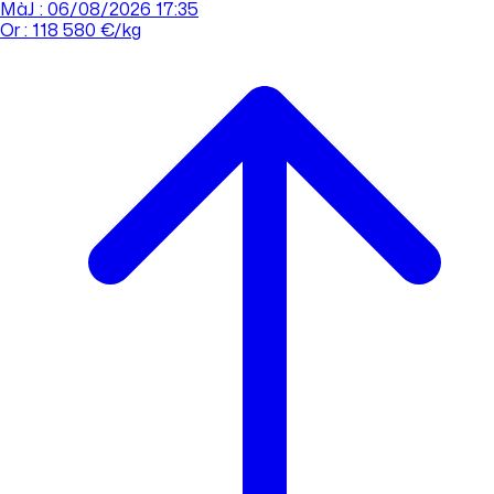
MàJ : 06/08/2026 17:35
Or : 118 580 €/kg
Cours de l'or
Acheter
Vendre
Agences
Tout savoir sur l'or
Prendre rdv
Se connecter
Prendre RDV