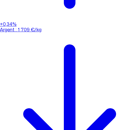
+0,34%
Argent : 1 709 €/kg
01 88 33 62 21
(appel non surtaxé)
Consulter l'évolution des cours