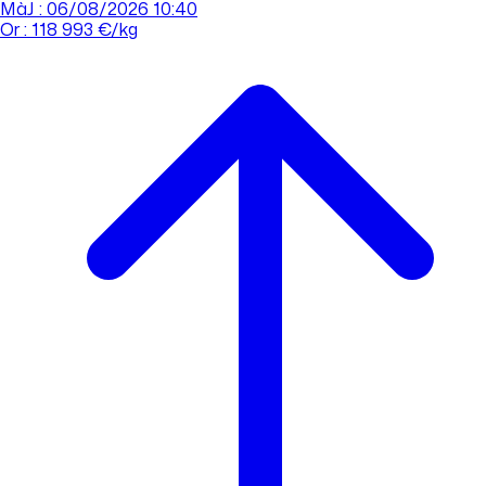
MàJ : 06/08/2026 10:40
Or : 118 993 €/kg
Cours de l'or
Acheter
Vendre
Agences
Tout savoir sur l'or
Prendre rdv
Se connecter
Prendre RDV