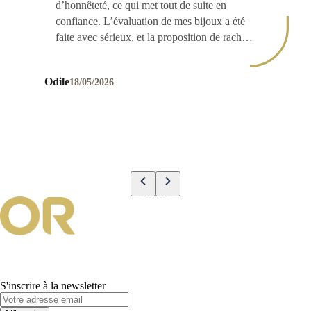
d’honnêteté, ce qui met tout de suite en
confiance. L’évaluation de mes bijoux a été
faite avec sérieux, et la proposition de rachat
était juste et cohérente avec le marché. On
sent qu’elle maîtrise parfaitement son
Odile
18/05/2026
domaine. En plus de ses compétences, Laura
est très agréable et bienveillante, ce qui rend
le rendez-vous encore plus appréciable. Je
recommande sans hésiter !
S'inscrire à la newsletter