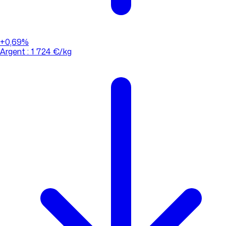
+0,69%
Argent : 1 724 €/kg
01 88 33 62 21
(appel non surtaxé)
Consulter l'évolution des cours