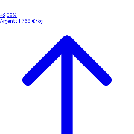
+2,08%
Argent : 1 768 €/kg
01 88 33 62 21
(appel non surtaxé)
Consulter l'évolution des cours