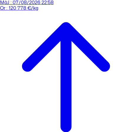
MàJ : 07/08/2026 22:58
Or : 120 778 €/kg
Cours de l'or
Acheter
Vendre
Agences
Tout savoir sur l'or
Prendre rdv
Se connecter
Prendre RDV