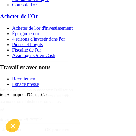
Cours de l'or
Acheter de l'Or
Acheter de l'or d'investissement
Épargne en or
4 raisons d'investir dans l'or
Pièces et lingots
Fiscalité de l'or
Avantages Or en Cash
Vos préférences
Travailler avec nous
Cookies
Recrutement
Espace presse
En poursuivant votre navigation sur ce site,
vous acceptez l’utilisation de cookies à des
À propos d'Or en Cash
fins de publicités adaptées à vos centres d’intérêts, de partage sur les
réseaux sociaux et de statistiques de visites.
Lire la politique de confidentialité
Consentements certifiés par
Tout refuser
Je choisis
OK pour moi