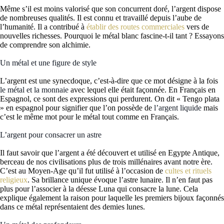
Même s’il est moins valorisé que son concurrent doré, l’argent dispose
de nombreuses qualités. Il est connu et travaillé depuis l’aube de
l’humanité. Il a contribué à
établir des routes commerciales
vers de
nouvelles richesses. Pourquoi le métal blanc fascine-t-il tant ? Essayons
de comprendre son alchimie.
Un métal et une figure de style
L’argent est une synecdoque, c’est-à-dire que ce mot désigne à la fois
le métal et la monnaie
avec lequel elle était façonnée. En Français en
Espagnol, ce sont des expressions qui perdurent. On dit « Tengo plata
» en espagnol pour signifier que l’on possède de
l’argent liquide
mais
c’est le même mot pour le métal tout comme en Français.
L’argent pour consacrer un astre
Il faut savoir que l’argent a été découvert et utilisé en Egypte Antique,
berceau de nos civilisations plus de trois millénaires avant notre ère.
C’est au Moyen-Age qu’il fut utilisé à l’occasion de
cultes et rituels
religieux
. Sa brillance unique évoque l’astre lunaire. Il n’en faut pas
plus pour l’associer à la déesse Luna qui consacre la lune. Cela
explique également la raison pour laquelle les premiers bijoux façonnés
dans ce métal représentaient des demies lunes.