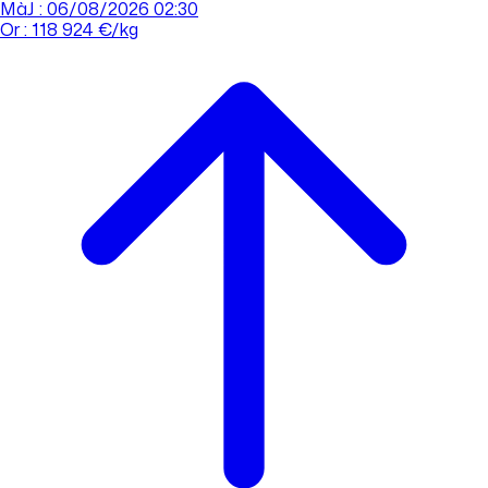
MàJ : 06/08/2026 02:30
Or : 118 924 €/kg
Cours de l'or
Acheter
Vendre
Agences
Tout savoir sur l'or
Prendre rdv
Se connecter
Prendre RDV