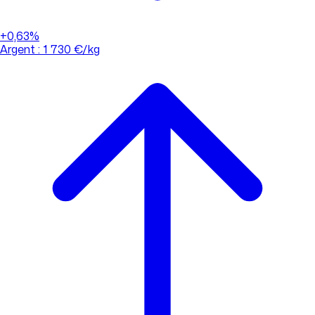
+0,63%
Argent : 1 730 €/kg
01 88 33 62 21
(appel non surtaxé)
Consulter l'évolution des cours