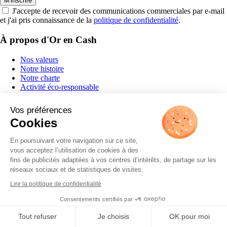
M'inscrire
J'accepte de recevoir des communications commerciales par e-mail
et j'ai pris connaissance de la
politique de confidentialité
.
À propos d'Or en Cash
Nos valeurs
Notre histoire
Notre charte
Activité éco-responsable
Fonds de dotation
Nous contacter
Vos préférences
FAQ
Cookies
Vendre de l'Or
En poursuivant votre navigation sur ce site,
vous acceptez l’utilisation de cookies à des
Bijoux
fins de publicités adaptées à vos centres d’intérêts, de partage sur les
Pièces et lingots
réseaux sociaux et de statistiques de visites.
Platine
Plaqué or
Lire la politique de confidentialité
Or dentaire et débris
Argent
Consentements certifiés par
Métal argenté
Tout refuser
Je choisis
OK pour moi