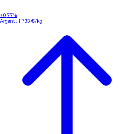
+0,77%
Argent : 1 733 €/kg
01 88 33 62 21
(appel non surtaxé)
Consulter l'évolution des cours