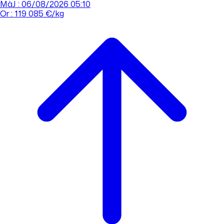
MàJ : 06/08/2026 05:10
Or : 119 085 €/kg
Cours de l'or
Acheter
Vendre
Agences
Tout savoir sur l'or
Prendre rdv
Se connecter
Prendre RDV