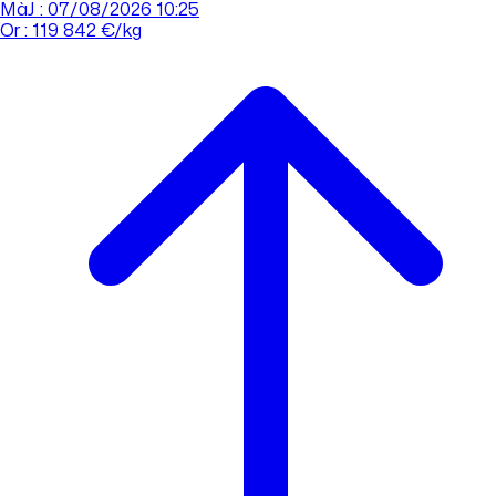
MàJ : 07/08/2026 10:25
Or : 119 842 €/kg
Cours de l'or
Acheter
Vendre
Agences
Tout savoir sur l'or
Prendre rdv
Se connecter
Prendre RDV