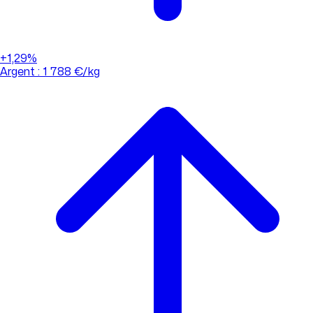
+1,29%
Argent : 1 788 €/kg
01 88 33 62 21
(appel non surtaxé)
Consulter l'évolution des cours