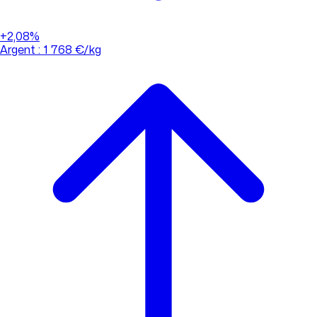
+2,08%
Argent : 1 768 €/kg
01 88 33 62 21
(appel non surtaxé)
Consulter l'évolution des cours