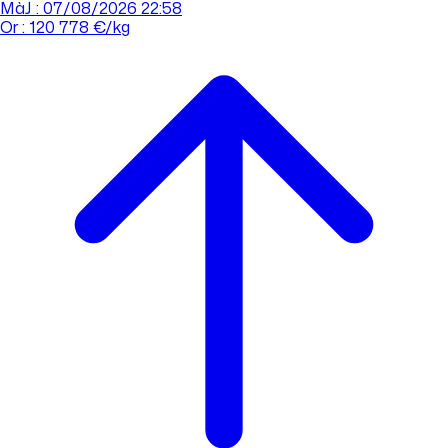
MàJ : 07/08/2026 22:58
Or : 120 778 €/kg
Cours de l'or
Acheter
Vendre
Agences
Tout savoir sur l'or
Prendre rdv
Se connecter
Prendre RDV