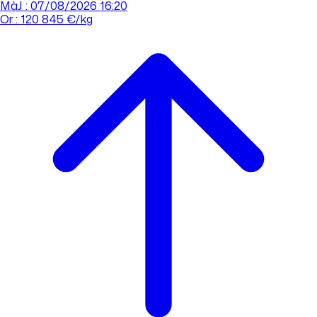
MàJ : 07/08/2026 16:20
Or : 120 845 €/kg
Cours de l'or
Acheter
Vendre
Agences
Tout savoir sur l'or
Prendre rdv
Se connecter
Prendre RDV