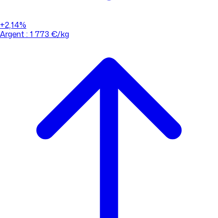
+2,14%
Argent : 1 773 €/kg
01 88 33 62 21
(appel non surtaxé)
Consulter l'évolution des cours