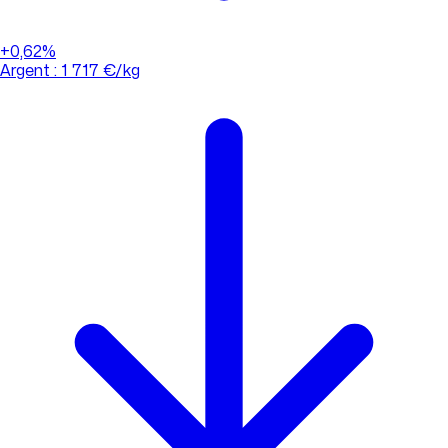
+0,62%
Argent : 1 717 €/kg
01 88 33 62 21
(appel non surtaxé)
Consulter l'évolution des cours