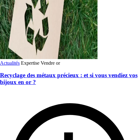
Actualités
Expertise
Vendre or
Recyclage des métaux précieux : et si vous vendiez vos
bijoux en or ?