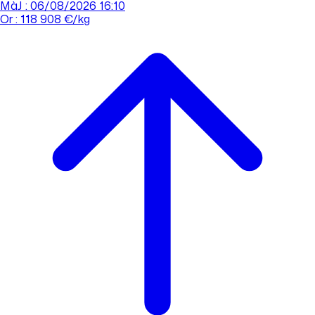
MàJ : 06/08/2026 16:10
Or : 118 908 €/kg
Cours de l'or
Acheter
Vendre
Agences
Tout savoir sur l'or
Prendre rdv
Se connecter
Prendre RDV