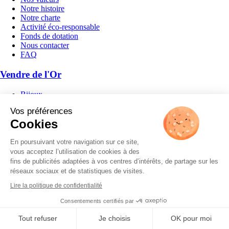
Notre histoire
Notre charte
Activité éco-responsable
Fonds de dotation
Nous contacter
FAQ
Vendre de l'Or
Bijoux
Pièces et lingots
Vos préférences
Platine
Cookies
Plaqué or
Or dentaire et débris
Argent
En poursuivant votre navigation sur ce site,
Métal argenté
vous acceptez l’utilisation de cookies à des
fins de publicités adaptées à vos centres d’intérêts, de partage sur les
Nos services
réseaux sociaux et de statistiques de visites.
Lire la politique de confidentialité
Rachat d'or et de bijoux
Achat d'or et d'argent
Consentements certifiés par
Estimer son or
Estimation en ligne
Tout refuser
Je choisis
OK pour moi
Cours de l'or