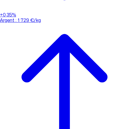
+0,35%
Argent : 1 729 €/kg
01 88 33 62 21
(appel non surtaxé)
Consulter l'évolution des cours