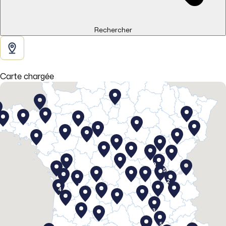
Rechercher
4
Carte chargée
5
3
3
2
2
9
3
2
5
5
2
2
4
2
2
2
3
4
3
5