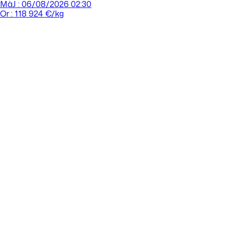
MàJ : 06/08/2026 02:30
Or : 118 924 €/kg
Cours de l'or
Acheter
Vendre
Agences
Tout savoir sur l'or
Prendre rdv
Se connecter
Prendre RDV